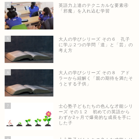
4
英語力上達のテクニカルな要素④
「邪魔」を入れ込む学習
5
大人の学びシリーズ その６ 孔子
に学ぶ２つの学問「道」と「芸」の
考え方
6
大人の学びシリーズ その８ アド
ラーから紐解く「親の期待を満たそ
うとする子供」
7
士心塾子どもたちの色んな才能シリ
ーズ その１２ 初めての英語から
わずか2ヶ月で爆発的な成長を手に
した子