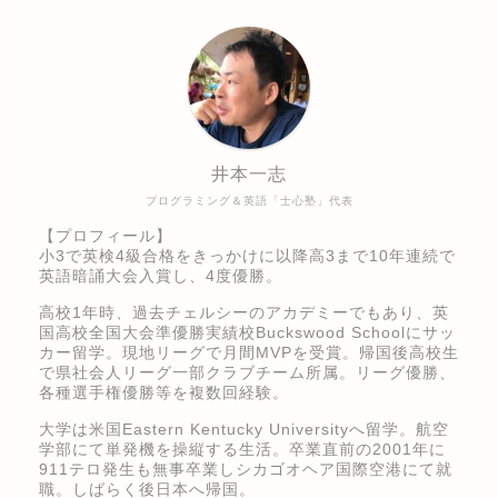
井本一志
プログラミング＆英語「士心塾」代表
【プロフィール】
小3で英検4級合格をきっかけに以降高3まで10年連続で
英語暗誦大会入賞し、4度優勝。
高校1年時、過去チェルシーのアカデミーでもあり、英
国高校全国大会準優勝実績校Buckswood Schoolにサッ
カー留学。現地リーグで月間MVPを受賞。帰国後高校生
で県社会人リーグ一部クラブチーム所属。リーグ優勝、
各種選手権優勝等を複数回経験。
大学は米国Eastern Kentucky Universityへ留学。航空
学部にて単発機を操縦する生活。卒業直前の2001年に
911テロ発生も無事卒業しシカゴオヘア国際空港にて就
職。しばらく後日本へ帰国。