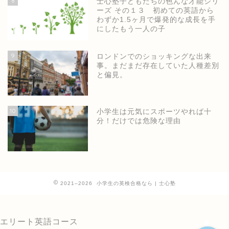
8
士心塾子どもたちの色んな才能シリ
ーズ その１３ 初めての英語から
わずか1.5ヶ月で爆発的な成長を手
にしたもう一人の子
9
ロンドンでのショッキングな出来
事。まだまだ存在していた人種差別
と偏見。
ホーム
10
小学生は元気にスポーツやれば十
分！だけでは危険な理由
士心塾公式ページ
小学生の英語・英検
2021–2026 小学生の英検合格なら | 士心塾
中高の英検短期集中
エリート英語コース