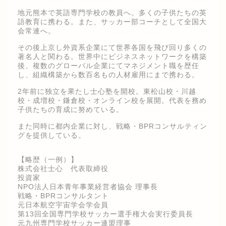
地元熊本で英語専門学校の教員へ。多くの子供たちの英
語教育に携わる。また、サッカー部コーチとして全国大
会常連へ。
その後上京し外資系企業にて世界各国を飛び回り多くの
著名人と関わる。世界中にビジネスネットワークを構築
後、複数のグローバル企業にてマネジメント職を歴任
し、組織構築から数百名もの人材雇用にまで携わる。
2年前に独立を果たし士心塾を開校。東松山校・川越
校・成増校・鎌倉校・オンライン校を展開。代表を務め
子供たちの育成に努めている。
また同時に都内企業に対し、戦略・BPRコンサルティン
グを提供している。
【略歴（一例）】
株式会社士心 代表取締役
投資家
NPO法人日本青年事業経営者協会 理事長
戦略・BPRコンサルタント
元日本航空宇宙学会学会員
第13回全国専門学校サッカー選手権大会実行委員長
元九州専門学校サッカー連盟理事