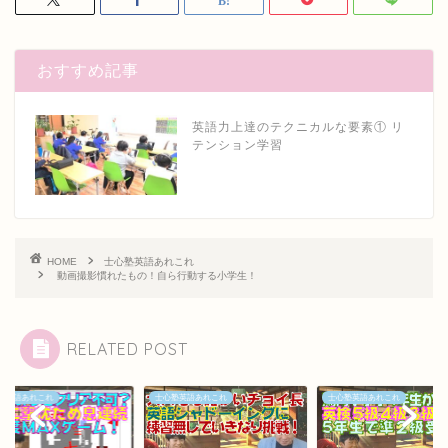
おすすめ記事
英語力上達のテクニカルな要素① リ
テンション学習
HOME
士心塾英語あれこれ
動画撮影慣れたもの！自ら行動する小学生！
RELATED POST
塾英語あれこれ
士心塾英語あれこれ
士心塾英語あれこれ