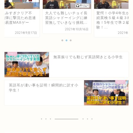
り込みすぎクリア不
大人でも難しいチョイ長
驚愕！小学4年生か
？砲弾に撃沈ため息連
英語シャドーイングに練
続英検５級４級３級
！難易度MAXゲー
習無しでいきなり挑戦...
格！5年生で準２級
...
験！...
2021年10月16日
2021年9月17日
2021年9
無茶振りでも動じず英語聞きとる小学生
英語耳が凄い事を証明！瞬間的に訳す小
学生！