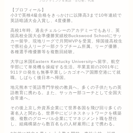
プログラミング＆英語「士心塾」代表
【プロフィール】
小3で英検4級合格をきっかけに以降高3まで10年連続で
英語暗誦大会入賞し、4度優勝。
高校1年時、過去チェルシーのアカデミーでもあり、英
国高校全国大会準優勝実績校Buckswood Schoolにサッ
カー留学。現地リーグで月間MVPを受賞。帰国後高校生
で県社会人リーグ一部クラブチーム所属。リーグ優勝、
各種選手権優勝等を複数回経験。
大学は米国Eastern Kentucky Universityへ留学。航空
学部にて単発機を操縦する生活。卒業直前の2001年に
911テロ発生も無事卒業しシカゴオヘア国際空港にて就
職。しばらく後日本へ帰国。
地元熊本で英語専門学校の教員へ。多くの子供たちの英
語教育に携わる。また、サッカー部コーチとして全国大
会常連へ。
その後上京し外資系企業にて世界各国を飛び回り多くの
著名人と関わる。世界中にビジネスネットワークを構築
後、複数のグローバル企業にてマネジメント職を歴任
し、組織構築から数百名もの人材雇用にまで携わる。