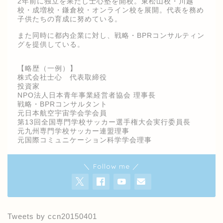
2年前に独立を果たし士心塾を開校。東松山校・川越
校・成増校・鎌倉校・オンライン校を展開。代表を務め
子供たちの育成に努めている。
また同時に都内企業に対し、戦略・BPRコンサルティン
グを提供している。
【略歴（一例）】
株式会社士心 代表取締役
投資家
NPO法人日本青年事業経営者協会 理事長
戦略・BPRコンサルタント
元日本航空宇宙学会学会員
第13回全国専門学校サッカー選手権大会実行委員長
元九州専門学校サッカー連盟理事
元国際コミュニケーション科学学会理事
＼ Follow me ／
Tweets by ccn20150401