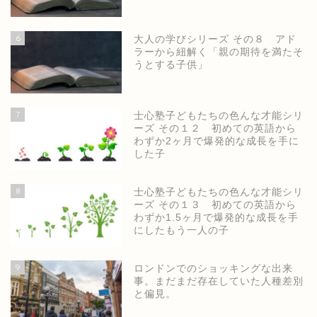
6
大人の学びシリーズ その８ アド
ラーから紐解く「親の期待を満たそ
うとする子供」
7
士心塾子どもたちの色んな才能シリ
ーズ その１２ 初めての英語から
わずか2ヶ月で爆発的な成長を手に
した子
8
士心塾子どもたちの色んな才能シリ
ーズ その１３ 初めての英語から
わずか1.5ヶ月で爆発的な成長を手
にしたもう一人の子
9
ロンドンでのショッキングな出来
事。まだまだ存在していた人種差別
と偏見。