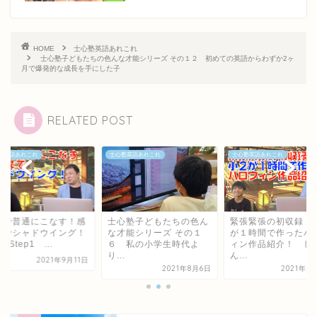
HOME
士心塾英語あれこれ
士心塾子どもたちの色んな才能シリーズ その１２ 初めての英語からわずか2ヶ
月で爆発的な成長を手にした子
RELATED POST
塾英語あれこれ
士心塾英語あれこれ
士心塾英語あれこれ
５で普通にこなす！感
士心塾子どもたちの色ん
緊張緊張の初収録！
文でシャドウイング！
な才能シリーズ その１
が１時間で作ったハ
t9Step1 ...
６ 私の小学生時代よ
ィン作品紹介！ し
り...
ん...
2021年9月11日
2021年8月6日
2021年9