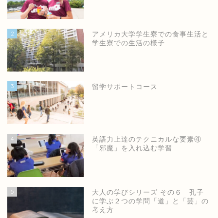
2
アメリカ大学学生寮での食事生活と
学生寮での生活の様子
3
留学サポートコース
4
英語力上達のテクニカルな要素④
「邪魔」を入れ込む学習
5
大人の学びシリーズ その６ 孔子
に学ぶ２つの学問「道」と「芸」の
考え方