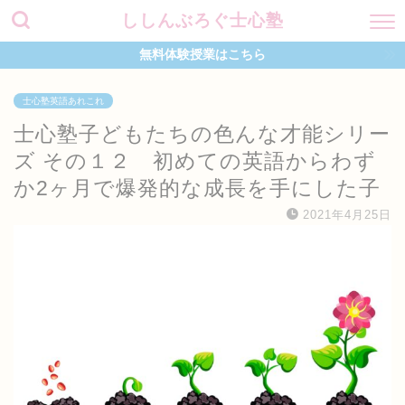
ししんぶろぐ士心塾
無料体験授業はこちら
士心塾英語あれこれ
士心塾子どもたちの色んな才能シリー
ズ その１２ 初めての英語からわず
か2ヶ月で爆発的な成長を手にした子
2021年4月25日