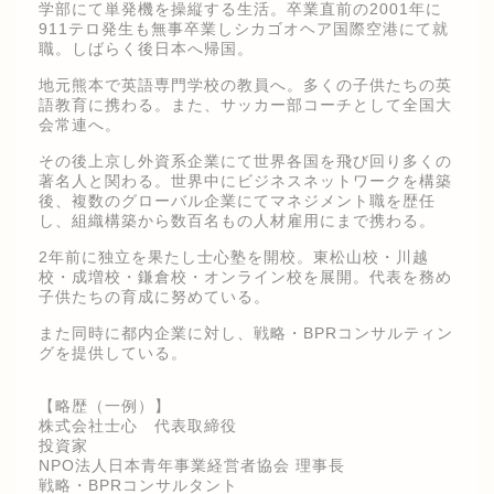
学部にて単発機を操縦する生活。卒業直前の2001年に
911テロ発生も無事卒業しシカゴオヘア国際空港にて就
職。しばらく後日本へ帰国。
地元熊本で英語専門学校の教員へ。多くの子供たちの英
語教育に携わる。また、サッカー部コーチとして全国大
会常連へ。
その後上京し外資系企業にて世界各国を飛び回り多くの
著名人と関わる。世界中にビジネスネットワークを構築
後、複数のグローバル企業にてマネジメント職を歴任
し、組織構築から数百名もの人材雇用にまで携わる。
2年前に独立を果たし士心塾を開校。東松山校・川越
校・成増校・鎌倉校・オンライン校を展開。代表を務め
子供たちの育成に努めている。
また同時に都内企業に対し、戦略・BPRコンサルティン
グを提供している。
【略歴（一例）】
株式会社士心 代表取締役
投資家
NPO法人日本青年事業経営者協会 理事長
戦略・BPRコンサルタント