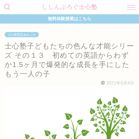
ししんぶろぐ士心塾
無料体験授業はこちら
士心塾英語あれこれ
士心塾子どもたちの色んな才能シリー
ズ その１３ 初めての英語からわず
か1.5ヶ月で爆発的な成長を手にした
もう一人の子
2021年5月4日