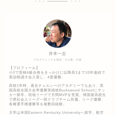
井本一志
プログラミング＆英語「士心塾」代表
【プロフィール】
小3で英検4級合格をきっかけに以降高3まで10年連続で
英語暗誦大会入賞し、4度優勝。
高校1年時、過去チェルシーのアカデミーでもあり、英
国高校全国大会準優勝実績校Buckswood Schoolにサッ
カー留学。現地リーグで月間MVPを受賞。帰国後高校生
で県社会人リーグ一部クラブチーム所属。リーグ優勝、
各種選手権優勝等を複数回経験。
大学は米国Eastern Kentucky Universityへ留学。航空