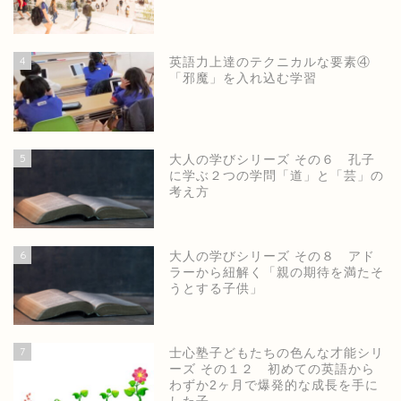
4
英語力上達のテクニカルな要素④
「邪魔」を入れ込む学習
5
大人の学びシリーズ その６ 孔子
に学ぶ２つの学問「道」と「芸」の
考え方
6
大人の学びシリーズ その８ アド
ラーから紐解く「親の期待を満たそ
うとする子供」
7
士心塾子どもたちの色んな才能シリ
ーズ その１２ 初めての英語から
わずか2ヶ月で爆発的な成長を手に