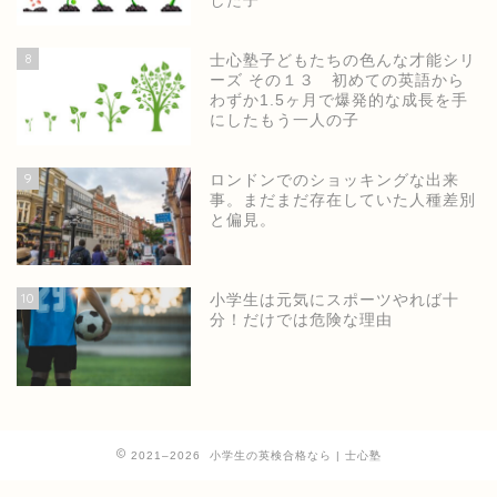
した子
8
士心塾子どもたちの色んな才能シリ
ーズ その１３ 初めての英語から
わずか1.5ヶ月で爆発的な成長を手
にしたもう一人の子
9
ロンドンでのショッキングな出来
事。まだまだ存在していた人種差別
と偏見。
ホーム
10
小学生は元気にスポーツやれば十
分！だけでは危険な理由
士心塾公式ページ
小学生の英語・英検
2021–2026 小学生の英検合格なら | 士心塾
中高の英検短期集中