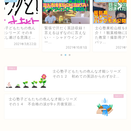
塾英語あれこれ
士心塾英語あれこれ
士心塾英語あれこれ
心塾子どもたちの色ん
緊張で汗だく英語収録！
士心塾東松山校を紹
才能シリーズ その８
言えるはずなのに言えな
介！！観葉植物に囲
対成し遂げる意識と...
い・・シャドウイング
た教室！撮影用グリ
一...
バッ...
2021年3月22日
2021年10月1日
2021年9
士心塾子どもたちの色んな才能シリーズ
その１２ 初めての英語からわずか2...
士心塾子どもたちの色んな才能シリーズ
その１４ 不合格の涙が9ヶ月後笑顔...