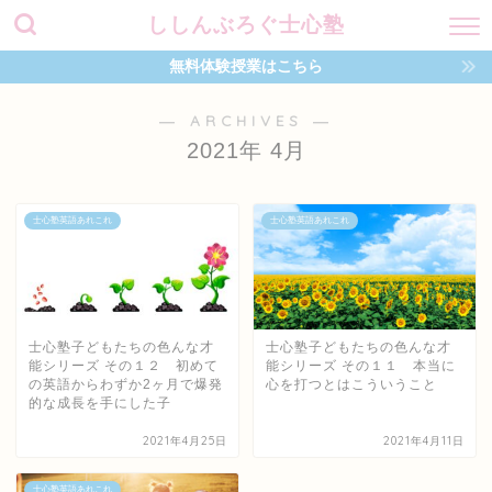
ししんぶろぐ士心塾
無料体験授業はこちら
― ARCHIVES ―
2021年 4月
士心塾英語あれこれ
士心塾英語あれこれ
士心塾子どもたちの色んな才
士心塾子どもたちの色んな才
能シリーズ その１２ 初めて
能シリーズ その１１ 本当に
の英語からわずか2ヶ月で爆発
心を打つとはこういうこと
的な成長を手にした子
2021年4月25日
2021年4月11日
士心塾英語あれこれ