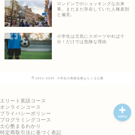
9
ロンドンでのショッキングな出来
事。まだまだ存在していた人種差別
と偏見。
ホーム
10
小学生は元気にスポーツやれば十
分！だけでは危険な理由
士心塾公式ページ
小学生の英語・英検
2021–2026 小学生の英検合格なら | 士心塾
中高の英検短期集中
エリート英語コース
オンラインコース
プライバシーポリシー
MENU
プログラミングコース
士心塾まるわかり
特定商取引法に基づく表記