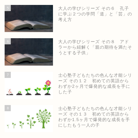
5
大人の学びシリーズ その６ 孔子
に学ぶ２つの学問「道」と「芸」の
考え方
6
大人の学びシリーズ その８ アド
ラーから紐解く「親の期待を満たそ
うとする子供」
7
士心塾子どもたちの色んな才能シリ
ーズ その１２ 初めての英語から
わずか2ヶ月で爆発的な成長を手に
した子
8
士心塾子どもたちの色んな才能シリ
ーズ その１３ 初めての英語から
わずか1.5ヶ月で爆発的な成長を手
にしたもう一人の子