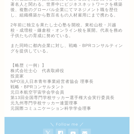
著名人と関わる。世界中にビジネスネットワークを構築
後、複数のグローバル企業にてマネジメント職を歴任
し、組織構築から数百名もの人材雇用にまで携わる。
2年前に独立を果たし士心塾を開校。東松山校・川越
校・成増校・鎌倉校・オンライン校を展開。代表を務め
子供たちの育成に努めている。
また同時に都内企業に対し、戦略・BPRコンサルティン
グを提供している。
【略歴（一例）】
株式会社士心 代表取締役
投資家
NPO法人日本青年事業経営者協会 理事長
戦略・BPRコンサルタント
元日本航空宇宙学会学会員
第13回全国専門学校サッカー選手権大会実行委員長
元九州専門学校サッカー連盟理事
元国際コミュニケーション科学学会理事
＼ Follow me ／