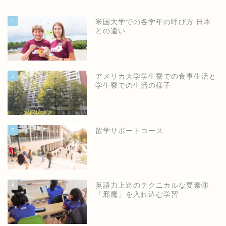
1
米国大学での各学年の呼び方 日本
との違い
2
アメリカ大学学生寮での食事生活と
学生寮での生活の様子
3
留学サポートコース
4
英語力上達のテクニカルな要素④
「邪魔」を入れ込む学習