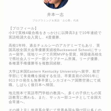
井本一志
プログラミング＆英語「士心塾」代表
【プロフィール】
小3で英検4級合格をきっかけに以降高3まで10年連続で
英語暗誦大会入賞し、4度優勝。
高校1年時、過去チェルシーのアカデミーでもあり、英
国高校全国大会準優勝実績校Buckswood Schoolにサッ
カー留学。現地リーグで月間MVPを受賞。帰国後高校生
で県社会人リーグ一部クラブチーム所属。リーグ優勝、
各種選手権優勝等を複数回経験。
大学は米国Eastern Kentucky Universityへ留学。航空
学部にて単発機を操縦する生活。卒業直前の2001年に
911テロ発生も無事卒業しシカゴオヘア国際空港にて就
職。しばらく後日本へ帰国。
地元熊本で英語専門学校の教員へ。多くの子供たちの英
語教育に携わる。また、サッカー部コーチとして全国大
会常連へ。
その後上京し外資系企業にて世界各国を飛び回り多くの