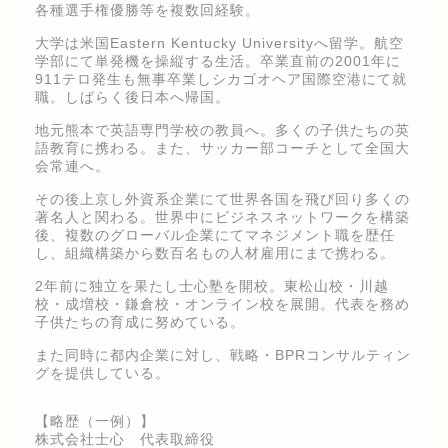
各種選手権優勝等を複数回経験。
大学は米国Eastern Kentucky Universityへ留学。航空
学部にて単発機を操縦する生活。卒業直前の2001年に
911テロ発生も無事卒業しシカゴオヘア国際空港にて就
職。しばらく後日本へ帰国。
地元熊本で英語専門学校の教員へ。多くの子供たちの英
語教育に携わる。また、サッカー部コーチとして全国大
会常連へ。
その後上京し外資系企業にて世界各国を飛び回り多くの
著名人と関わる。世界中にビジネスネットワークを構築
後、複数のグローバル企業にてマネジメント職を歴任
し、組織構築から数百名もの人材雇用にまで携わる。
2年前に独立を果たし士心塾を開校。東松山校・川越
校・成増校・鎌倉校・オンライン校を展開。代表を務め
子供たちの育成に努めている。
また同時に都内企業に対し、戦略・BPRコンサルティン
グを提供している。
【略歴（一例）】
株式会社士心 代表取締役