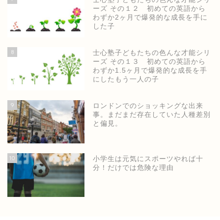
ーズ その１２ 初めての英語から
わずか2ヶ月で爆発的な成長を手に
した子
8
士心塾子どもたちの色んな才能シリ
ーズ その１３ 初めての英語から
わずか1.5ヶ月で爆発的な成長を手
にしたもう一人の子
9
ロンドンでのショッキングな出来
事。まだまだ存在していた人種差別
と偏見。
ホーム
10
小学生は元気にスポーツやれば十
分！だけでは危険な理由
士心塾公式ページ
小学生の英語・英検