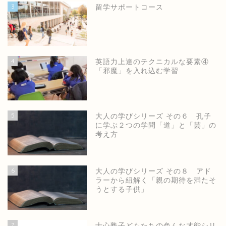
3
留学サポートコース
4
英語力上達のテクニカルな要素④
「邪魔」を入れ込む学習
5
大人の学びシリーズ その６ 孔子
に学ぶ２つの学問「道」と「芸」の
考え方
6
大人の学びシリーズ その８ アド
ラーから紐解く「親の期待を満たそ
うとする子供」
7
士心塾子どもたちの色んな才能シリ