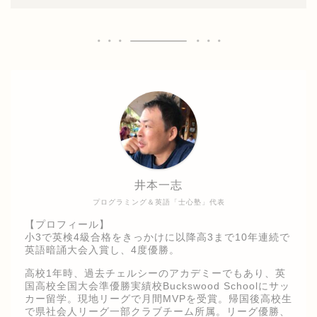
井本一志
プログラミング＆英語「士心塾」代表
【プロフィール】
小3で英検4級合格をきっかけに以降高3まで10年連続で
英語暗誦大会入賞し、4度優勝。
高校1年時、過去チェルシーのアカデミーでもあり、英
国高校全国大会準優勝実績校Buckswood Schoolにサッ
カー留学。現地リーグで月間MVPを受賞。帰国後高校生
で県社会人リーグ一部クラブチーム所属。リーグ優勝、