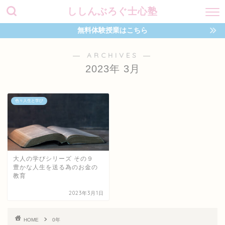
ししんぶろぐ士心塾
無料体験授業はこちら
― ARCHIVES ―
2023年 3月
色々人生と学び
大人の学びシリーズ その９
豊かな人生を送る為のお金の
教育
2023年3月1日
HOME
0年