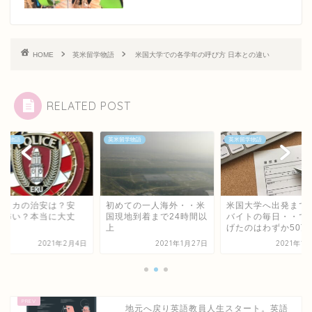
HOME
英米留学物語
米国大学での各学年の呼び方 日本との違い
RELATED POST
留学物語
英米留学物語
英米留学物語
メリカの治安は？安
初めての一人海外・・米
米国大学へ出発まで
？怖い？本当に大丈
国現地到着まで24時間以
バイトの毎日・・で
？
上
げたのはわずか50万程
2021年2月4日
2021年1月27日
2021年1
地元へ戻り英語教員人生スタート。英語