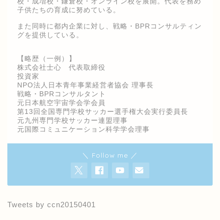
校・成増校・鎌倉校・オンライン校を展開。代表を務め
子供たちの育成に努めている。
また同時に都内企業に対し、戦略・BPRコンサルティン
グを提供している。
【略歴（一例）】
株式会社士心 代表取締役
投資家
NPO法人日本青年事業経営者協会 理事長
戦略・BPRコンサルタント
元日本航空宇宙学会学会員
第13回全国専門学校サッカー選手権大会実行委員長
元九州専門学校サッカー連盟理事
元国際コミュニケーション科学学会理事
＼ Follow me ／
Tweets by ccn20150401