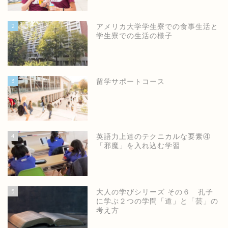
2
アメリカ大学学生寮での食事生活と
学生寮での生活の様子
3
留学サポートコース
4
英語力上達のテクニカルな要素④
「邪魔」を入れ込む学習
5
大人の学びシリーズ その６ 孔子
に学ぶ２つの学問「道」と「芸」の
考え方