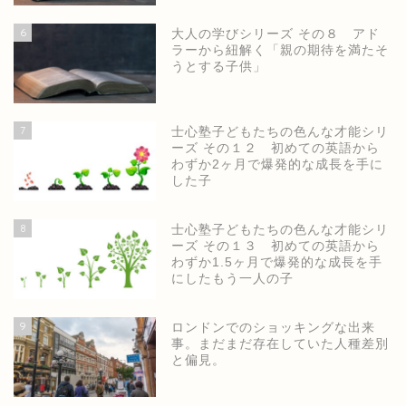
6
大人の学びシリーズ その８ アド
ラーから紐解く「親の期待を満たそ
うとする子供」
7
士心塾子どもたちの色んな才能シリ
ーズ その１２ 初めての英語から
わずか2ヶ月で爆発的な成長を手に
した子
8
士心塾子どもたちの色んな才能シリ
ーズ その１３ 初めての英語から
わずか1.5ヶ月で爆発的な成長を手
にしたもう一人の子
9
ロンドンでのショッキングな出来
事。まだまだ存在していた人種差別
と偏見。