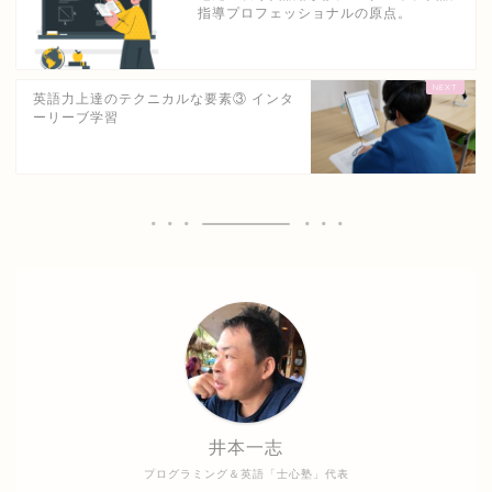
指導プロフェッショナルの原点。
英語力上達のテクニカルな要素③ インタ
ーリーブ学習
井本一志
プログラミング＆英語「士心塾」代表