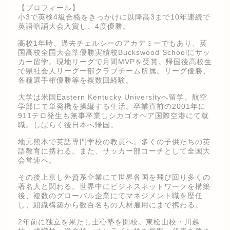
【プロフィール】
小3で英検4級合格をきっかけに以降高3まで10年連続で
英語暗誦大会入賞し、4度優勝。
高校1年時、過去チェルシーのアカデミーでもあり、英
国高校全国大会準優勝実績校Buckswood Schoolにサッ
カー留学。現地リーグで月間MVPを受賞。帰国後高校生
で県社会人リーグ一部クラブチーム所属。リーグ優勝、
各種選手権優勝等を複数回経験。
大学は米国Eastern Kentucky Universityへ留学。航空
学部にて単発機を操縦する生活。卒業直前の2001年に
911テロ発生も無事卒業しシカゴオヘア国際空港にて就
職。しばらく後日本へ帰国。
地元熊本で英語専門学校の教員へ。多くの子供たちの英
語教育に携わる。また、サッカー部コーチとして全国大
会常連へ。
その後上京し外資系企業にて世界各国を飛び回り多くの
著名人と関わる。世界中にビジネスネットワークを構築
後、複数のグローバル企業にてマネジメント職を歴任
し、組織構築から数百名もの人材雇用にまで携わる。
2年前に独立を果たし士心塾を開校。東松山校・川越