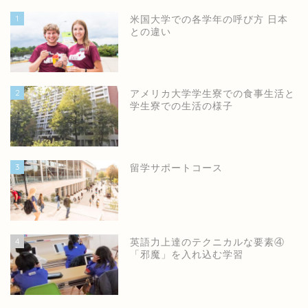
1
米国大学での各学年の呼び方 日本
との違い
2
アメリカ大学学生寮での食事生活と
学生寮での生活の様子
3
留学サポートコース
4
英語力上達のテクニカルな要素④
「邪魔」を入れ込む学習