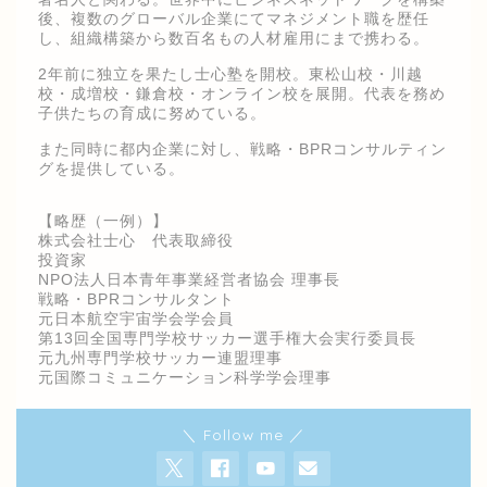
後、複数のグローバル企業にてマネジメント職を歴任
し、組織構築から数百名もの人材雇用にまで携わる。
2年前に独立を果たし士心塾を開校。東松山校・川越
校・成増校・鎌倉校・オンライン校を展開。代表を務め
子供たちの育成に努めている。
また同時に都内企業に対し、戦略・BPRコンサルティン
グを提供している。
【略歴（一例）】
株式会社士心 代表取締役
投資家
NPO法人日本青年事業経営者協会 理事長
戦略・BPRコンサルタント
元日本航空宇宙学会学会員
第13回全国専門学校サッカー選手権大会実行委員長
元九州専門学校サッカー連盟理事
元国際コミュニケーション科学学会理事
＼ Follow me ／