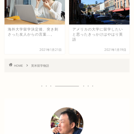
海外大学留学決定後、突き刺
アメリカの大学に留学したい
さった友人からの言葉…。
と思ったきっかけはやはり英
語
2021年1月21日
2021年1月19日
HOME
英米留学物語