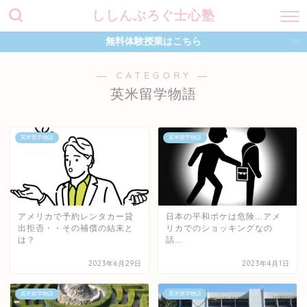
ししんぶろぐ士心塾
無料体験授業はこちら
― CATEGORY ―
英米留学物語
英米留学物語
英米留学物語
アメリカで予約レンタカー貸
日本の平和ボケは危険...アメ
出拒否・・その補償の結末と
リカでのショッキングなの
は？
話…
2023年6月29日
2023年4月1日
英米留学物語
英米留学物語