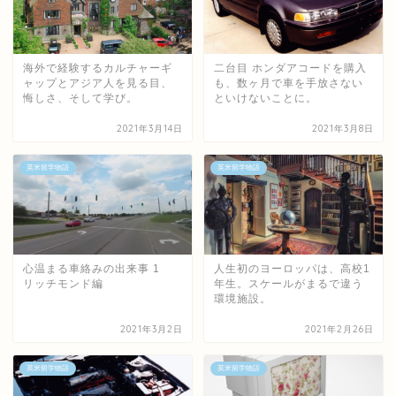
海外で経験するカルチャーギ
二台目 ホンダアコードを購入
ャップとアジア人を見る目、
も、数ヶ月で車を手放さない
悔しさ、そして学び。
といけないことに。
2021年3月14日
2021年3月8日
英米留学物語
英米留学物語
心温まる車絡みの出来事 1
人生初のヨーロッパは、高校1
リッチモンド編
年生。スケールがまるで違う
環境施設。
2021年3月2日
2021年2月26日
英米留学物語
英米留学物語