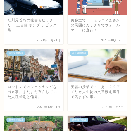
細川元首相の秘書もビック
美容室で・・えっ？？まさか
リ！ 三台目 ホンダ シビック 1
の展開にガックリでウォール
号
マートに直行！
2021年10月21日
2021年10月17日
英米留学物語
英米留学物語
ロンドンでのショッキングな
英語の授業で・・えっ？？ア
出来事。まだまだ存在してい
メリカ人生徒の文章添削事件
た人種差別と偏見。
で気まずい事に
2021年10月14日
2021年10月6日
英米留学物語
英米留学物語