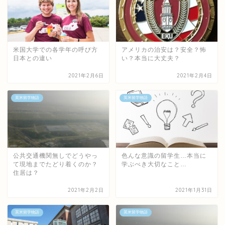
米国大学での各学年の呼び方
アメリカの治安は？安全？怖
日本との違い
い？本当に大丈夫？
2021年2月6日
2021年2月4日
英米留学物語
英米留学物語
公共交通機関無しでどうやっ
色んな意識の留学生…本当に
て現地までたどり着くのか？
学ぶべき大切なこと…
住居は？
2021年2月2日
2021年1月31日
英米留学物語
英米留学物語