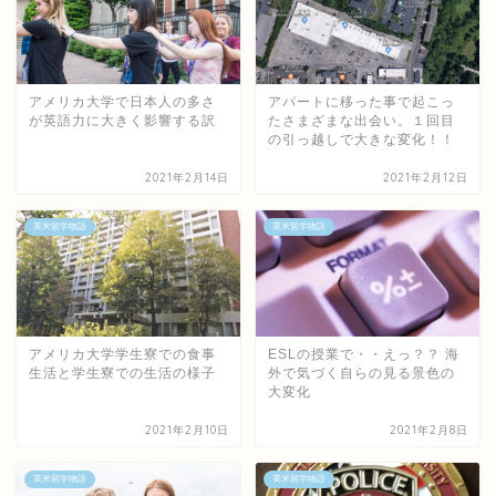
アメリカ大学で日本人の多さ
アパートに移った事で起こっ
が英語力に大きく影響する訳
たさまざまな出会い。１回目
の引っ越しで大きな変化！！
2021年2月14日
2021年2月12日
英米留学物語
英米留学物語
アメリカ大学学生寮での食事
ESLの授業で・・えっ？？ 海
生活と学生寮での生活の様子
外で気づく自らの見る景色の
大変化
2021年2月10日
2021年2月8日
英米留学物語
英米留学物語