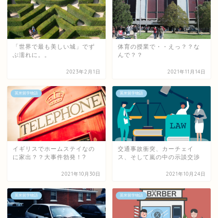
「世界で最も美しい城」でず
体育の授業で・・えっ？？な
ぶ濡れに。。
んで？？
2023年2月1日
2021年11月14日
英米留学物語
英米留学物語
イギリスでホームステイなの
交通事故衝突、カーチェイ
に家出？？大事件勃発！?
ス、そして嵐の中の示談交渉
2021年10月30日
2021年10月24日
英米留学物語
英米留学物語