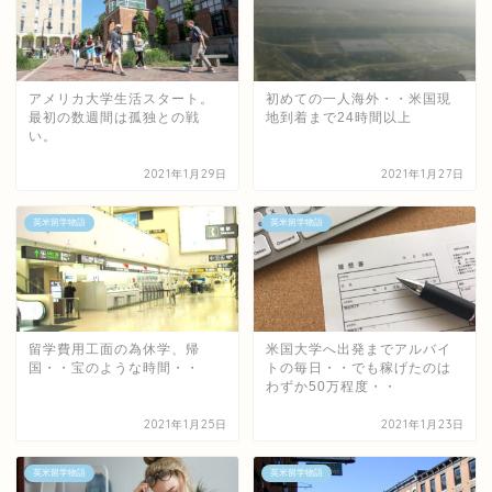
アメリカ大学生活スタート。
初めての一人海外・・米国現
最初の数週間は孤独との戦
地到着まで24時間以上
い。
2021年1月29日
2021年1月27日
英米留学物語
英米留学物語
留学費用工面の為休学、帰
米国大学へ出発までアルバイ
国・・宝のような時間・・
トの毎日・・でも稼げたのは
わずか50万程度・・
2021年1月25日
2021年1月23日
英米留学物語
英米留学物語