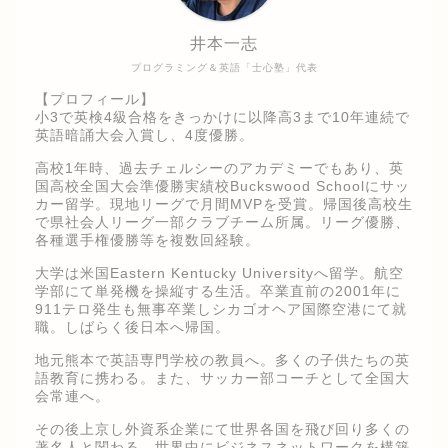
井本一志
プログラミング＆英語「士心塾」代表
【プロフィール】
小3で英検4級合格をきっかけに以降高3まで10年連続で
英語暗誦大会入賞し、4度優勝。
高校1年時、過去チェルシーのアカデミーでもあり、英
国高校全国大会準優勝実績校Buckswood Schoolにサッ
カー留学。現地リーグで月間MVPを受賞。帰国後高校生
で県社会人リーグ一部クラブチーム所属。リーグ優勝、
各種選手権優勝等を複数回経験。
大学は米国Eastern Kentucky Universityへ留学。航空
学部にて単発機を操縦する生活。卒業直前の2001年に
911テロ発生も無事卒業しシカゴオヘア国際空港にて就
職。しばらく後日本へ帰国。
地元熊本で英語専門学校の教員へ。多くの子供たちの英
語教育に携わる。また、サッカー部コーチとして全国大
会常連へ。
その後上京し外資系企業にて世界各国を飛び回り多くの
著名人と関わる。世界中にビジネスネットワークを構築