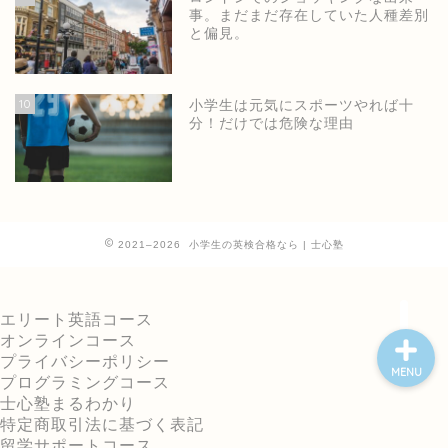
事。まだまだ存在していた人種差別
と偏見。
ホーム
10
小学生は元気にスポーツやれば十
分！だけでは危険な理由
士心塾公式ページ
小学生の英語・英検
2021–2026 小学生の英検合格なら | 士心塾
中高の英検短期集中
エリート英語コース
オンラインコース
プライバシーポリシー
MENU
プログラミングコース
士心塾まるわかり
特定商取引法に基づく表記
留学サポートコース