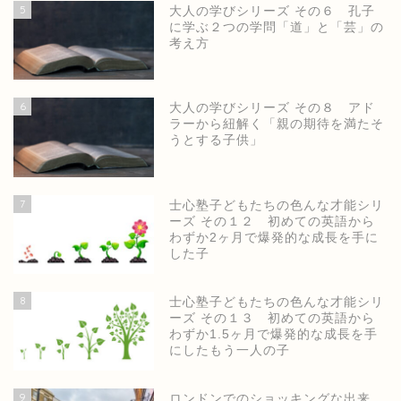
5
大人の学びシリーズ その６ 孔子
に学ぶ２つの学問「道」と「芸」の
考え方
6
大人の学びシリーズ その８ アド
ラーから紐解く「親の期待を満たそ
うとする子供」
7
士心塾子どもたちの色んな才能シリ
ーズ その１２ 初めての英語から
わずか2ヶ月で爆発的な成長を手に
した子
8
士心塾子どもたちの色んな才能シリ
ーズ その１３ 初めての英語から
わずか1.5ヶ月で爆発的な成長を手
にしたもう一人の子
9
ロンドンでのショッキングな出来