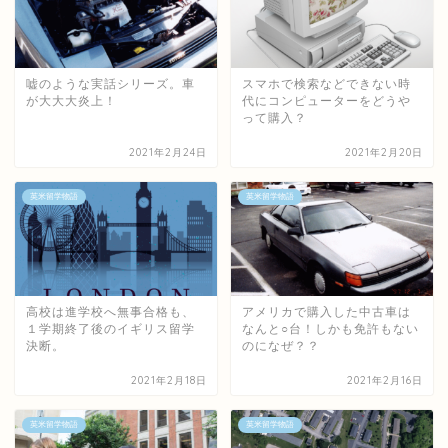
嘘のような実話シリーズ。車
スマホで検索などできない時
が大大大炎上！
代にコンピューターをどうや
って購入？
2021年2月24日
2021年2月20日
英米留学物語
英米留学物語
高校は進学校へ無事合格も、
アメリカで購入した中古車は
１学期終了後のイギリス留学
なんと○台！しかも免許もない
決断。
のになぜ？？
2021年2月18日
2021年2月16日
英米留学物語
英米留学物語