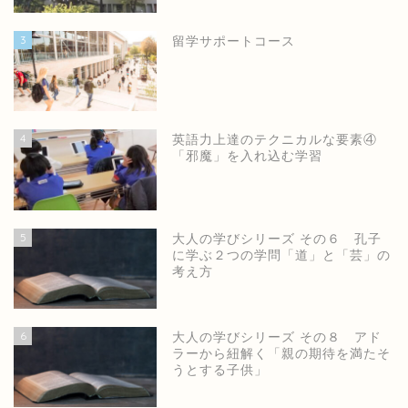
3
留学サポートコース
4
英語力上達のテクニカルな要素④
「邪魔」を入れ込む学習
5
大人の学びシリーズ その６ 孔子
に学ぶ２つの学問「道」と「芸」の
考え方
6
大人の学びシリーズ その８ アド
ラーから紐解く「親の期待を満たそ
うとする子供」