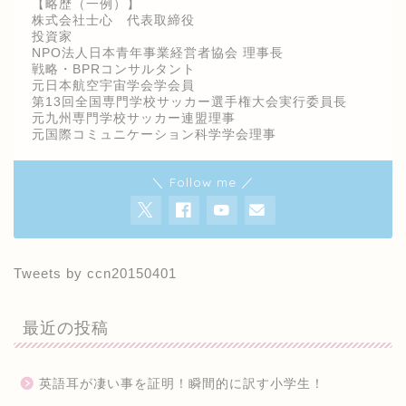
【略歴（一例）】
株式会社士心 代表取締役
投資家
NPO法人日本青年事業経営者協会 理事長
戦略・BPRコンサルタント
元日本航空宇宙学会学会員
第13回全国専門学校サッカー選手権大会実行委員長
元九州専門学校サッカー連盟理事
元国際コミュニケーション科学学会理事
＼ Follow me ／
Tweets by ccn20150401
最近の投稿
英語耳が凄い事を証明！瞬間的に訳す小学生！