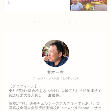
る...
井本一志
プログラミング＆英語「士心塾」代表
【プロフィール】
小3で英検4級合格をきっかけに以降高3まで10年連続で
英語暗誦大会入賞し、4度優勝。
高校1年時、過去チェルシーのアカデミーでもあり、英
国高校全国大会準優勝実績校Buckswood Schoolにサッ