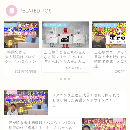
RELATED POST
塾英語あれこれ
士心塾英語あれこれ
士心塾英語あれこれ
った1時間で作っ
士心塾子どもたちの色ん
士心塾のエースがつ
！？大人顔負けプログ
な才能シリーズ その９
登場！小６時にわず
ミング 小４ハロウィン
与えられたものを組み...
時間で作成！とにか
逃...
2021年3月28日
2021年10月8日
2021年9
リスニング上達と成長！頭真っ白それで
もやり切った英語シャドウイング！
し...
汗が噴き出す初収録！ハロウィン1位の
納得の作品構成！！ ししんちゃんね