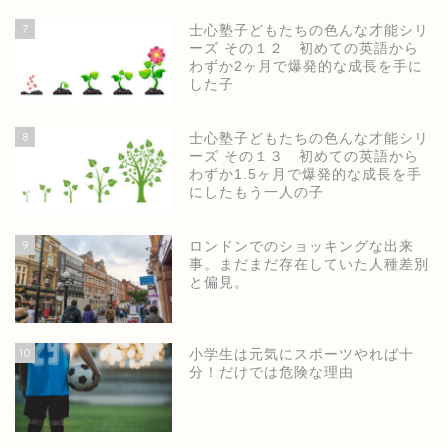
7
士心塾子どもたちの色んな才能シリ
ーズ その１２ 初めての英語から
わずか2ヶ月で爆発的な成長を手に
した子
8
士心塾子どもたちの色んな才能シリ
ーズ その１３ 初めての英語から
わずか1.5ヶ月で爆発的な成長を手
にしたもう一人の子
9
ロンドンでのショッキングな出来
事。まだまだ存在していた人種差別
と偏見。
ホーム
10
小学生は元気にスポーツやれば十
分！だけでは危険な理由
士心塾公式ページ