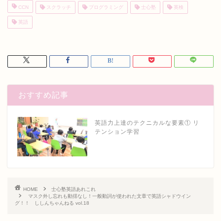
CCN
スクラッチ
プログラミング
士心塾
英検
英語
おすすめ記事
英語力上達のテクニカルな要素① リ
テンション学習
HOME
士心塾英語あれこれ
マスク外し忘れも動揺なし！一般動詞が使われた文章で英語シャドウイン
グ！！ ししんちゃんねる vol.18