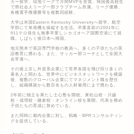
カー留学。現地リーグで月間MVPを受賞。帰国後高校生
で県社会人リーグ一部クラブチーム所属。リーグ優勝、
各種選手権優勝等を複数回経験。
大学は米国Eastern Kentucky Universityへ留学。航空
学部にて単発機を操縦する生活。卒業直前の2001年に
911テロ発生も無事卒業しシカゴオヘア国際空港にて就
職。しばらく後日本へ帰国。
地元熊本で英語専門学校の教員へ。多くの子供たちの英
語教育に携わる。また、サッカー部コーチとして全国大
会常連へ。
その後上京し外資系企業にて世界各国を飛び回り多くの
著名人と関わる。世界中にビジネスネットワークを構築
後、複数のグローバル企業にてマネジメント職を歴任
し、組織構築から数百名もの人材雇用にまで携わる。
2年前に独立を果たし士心塾を開校。東松山校・川越
校・成増校・鎌倉校・オンライン校を展開。代表を務め
子供たちの育成に努めている。
また同時に都内企業に対し、戦略・BPRコンサルティン
グを提供している。