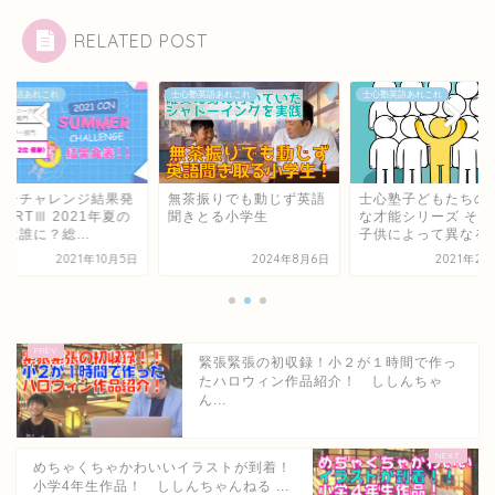
RELATED POST
塾英語あれこれ
士心塾英語あれこれ
士心塾英語あれこれ
マーチャレンジ結果発
無茶振りでも動じず英語
士心塾子どもたちの
PARTⅢ 2021年夏の
聞きとる小学生
な才能シリーズ そ
は誰に？総...
子供によって異なる勉.
2021年10月5日
2024年8月6日
2021年2月
緊張緊張の初収録！小２が１時間で作っ
たハロウィン作品紹介！ ししんちゃ
ん...
めちゃくちゃかわいいイラストが到着！
小学4年生作品！ ししんちゃんねる ...