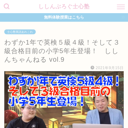
ししんぶろぐ士心塾
無料体験授業はこちら
士心塾英語あれこれ
わずか1年で英検５級４級！そして３
級合格目前の小学5年生登場！ しし
んちゃんねる vol.9
2021年9月15日