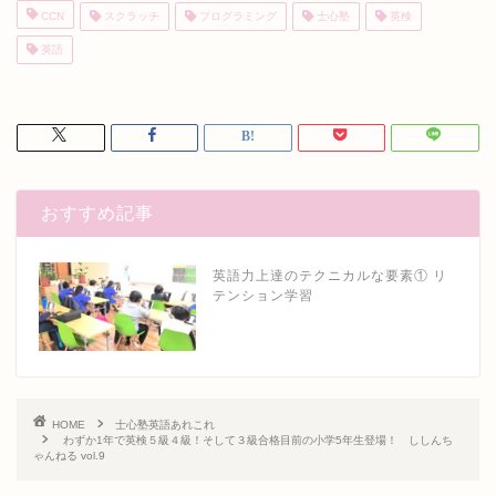
CCN
スクラッチ
プログラミング
士心塾
英検
英語
おすすめ記事
英語力上達のテクニカルな要素① リ
テンション学習
HOME
士心塾英語あれこれ
わずか1年で英検５級４級！そして３級合格目前の小学5年生登場！ ししんち
ゃんねる vol.9