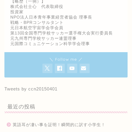
【略歴（一例）】
株式会社士心 代表取締役
投資家
NPO法人日本青年事業経営者協会 理事長
戦略・BPRコンサルタント
元日本航空宇宙学会学会員
第13回全国専門学校サッカー選手権大会実行委員長
元九州専門学校サッカー連盟理事
元国際コミュニケーション科学学会理事
＼ Follow me ／
Tweets by ccn20150401
最近の投稿
英語耳が凄い事を証明！瞬間的に訳す小学生！