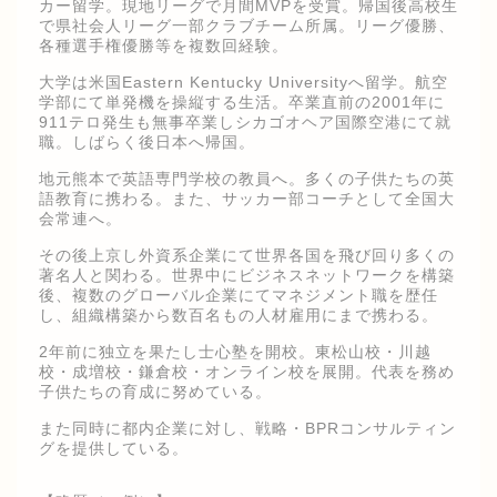
カー留学。現地リーグで月間MVPを受賞。帰国後高校生
で県社会人リーグ一部クラブチーム所属。リーグ優勝、
各種選手権優勝等を複数回経験。
大学は米国Eastern Kentucky Universityへ留学。航空
学部にて単発機を操縦する生活。卒業直前の2001年に
911テロ発生も無事卒業しシカゴオヘア国際空港にて就
職。しばらく後日本へ帰国。
地元熊本で英語専門学校の教員へ。多くの子供たちの英
語教育に携わる。また、サッカー部コーチとして全国大
会常連へ。
その後上京し外資系企業にて世界各国を飛び回り多くの
著名人と関わる。世界中にビジネスネットワークを構築
後、複数のグローバル企業にてマネジメント職を歴任
し、組織構築から数百名もの人材雇用にまで携わる。
2年前に独立を果たし士心塾を開校。東松山校・川越
校・成増校・鎌倉校・オンライン校を展開。代表を務め
子供たちの育成に努めている。
また同時に都内企業に対し、戦略・BPRコンサルティン
グを提供している。