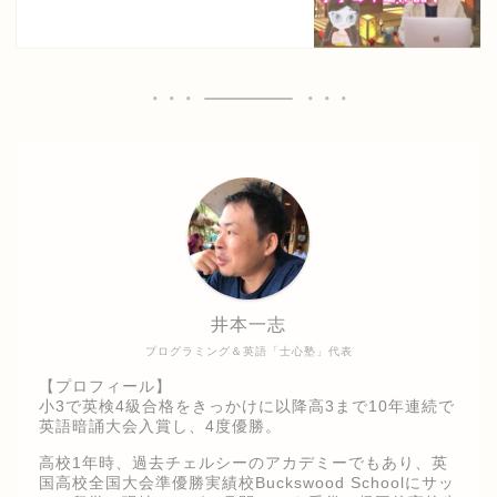
井本一志
プログラミング＆英語「士心塾」代表
【プロフィール】
小3で英検4級合格をきっかけに以降高3まで10年連続で
英語暗誦大会入賞し、4度優勝。
高校1年時、過去チェルシーのアカデミーでもあり、英
国高校全国大会準優勝実績校Buckswood Schoolにサッ