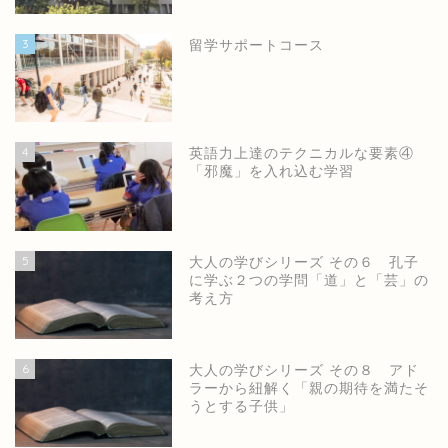
3
留学サポートコース
4
英語力上達のテクニカルな要素④
「邪魔」を入れ込む学習
5
大人の学びシリーズ その６ 孔子
に学ぶ２つの学問「道」と「芸」の
考え方
6
大人の学びシリーズ その８ アド
ラーから紐解く「親の期待を満たそ
うとする子供」