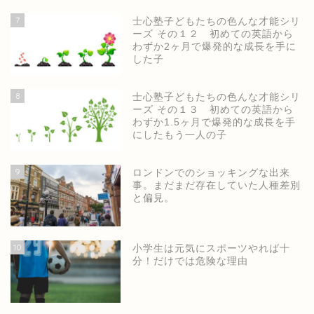
7
士心塾子どもたちの色んな才能シリ
ーズ その１２ 初めての英語から
わずか2ヶ月で爆発的な成長を手に
した子
8
士心塾子どもたちの色んな才能シリ
ーズ その１３ 初めての英語から
わずか1.5ヶ月で爆発的な成長を手
にしたもう一人の子
9
ロンドンでのショッキングな出来
事。まだまだ存在していた人種差別
と偏見。
ホーム
10
小学生は元気にスポーツやれば十
分！だけでは危険な理由
士心塾公式ページ