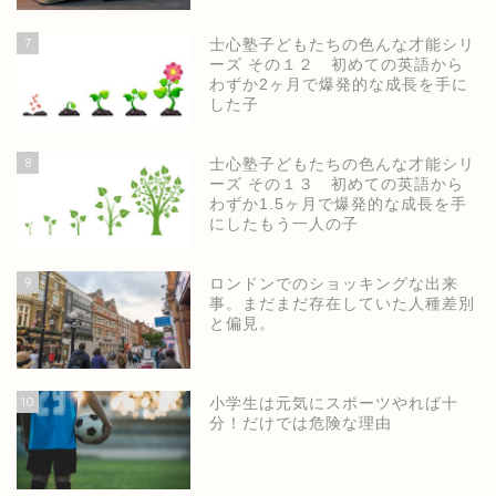
7
士心塾子どもたちの色んな才能シリ
ーズ その１２ 初めての英語から
わずか2ヶ月で爆発的な成長を手に
した子
8
士心塾子どもたちの色んな才能シリ
ーズ その１３ 初めての英語から
わずか1.5ヶ月で爆発的な成長を手
にしたもう一人の子
9
ロンドンでのショッキングな出来
事。まだまだ存在していた人種差別
と偏見。
ホーム
10
小学生は元気にスポーツやれば十
分！だけでは危険な理由
士心塾公式ページ