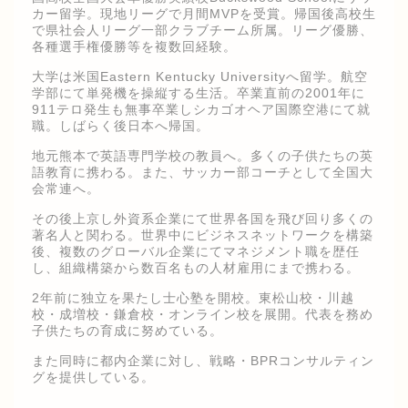
カー留学。現地リーグで月間MVPを受賞。帰国後高校生
で県社会人リーグ一部クラブチーム所属。リーグ優勝、
各種選手権優勝等を複数回経験。
大学は米国Eastern Kentucky Universityへ留学。航空
学部にて単発機を操縦する生活。卒業直前の2001年に
911テロ発生も無事卒業しシカゴオヘア国際空港にて就
職。しばらく後日本へ帰国。
地元熊本で英語専門学校の教員へ。多くの子供たちの英
語教育に携わる。また、サッカー部コーチとして全国大
会常連へ。
その後上京し外資系企業にて世界各国を飛び回り多くの
著名人と関わる。世界中にビジネスネットワークを構築
後、複数のグローバル企業にてマネジメント職を歴任
し、組織構築から数百名もの人材雇用にまで携わる。
2年前に独立を果たし士心塾を開校。東松山校・川越
校・成増校・鎌倉校・オンライン校を展開。代表を務め
子供たちの育成に努めている。
また同時に都内企業に対し、戦略・BPRコンサルティン
グを提供している。