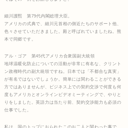
細川護煕 第79代内閣総理大臣。
アメリカの式典で、細川元首相の側近たちのサポート他、
色々させていただきました。殿と呼ばれていましたね。熊
本で同郷です。
アル・ゴア 第45代アメリカ合衆国副大統領
地球温暖化防止についての活動が非常に有名な、クリント
ン政権時代の副大統領ですね。日本では「不都合な真実」
が有名ではないでしょうか。簡単には関わることができる
方ではありませんが、ビジネス上での契約交渉で何度も何
度もアメリカとオンラインビデオミーティングで、やりと
りをしました。英語力は当たり前、契約交渉能力も必須の
仕事でした。
私は、国のトップにおられたこのお二人と関わった事で、