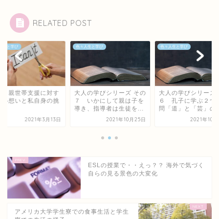
RELATED POST
人生と学び
色々人生と学び
色々人生と学び
とり親世帯支援に対す
大人の学びシリーズ その
大人の学びシリーズ 
強い想いと私自身の挑
７ いかにして親は子を
６ 孔子に学ぶ２つ
導き、指導者は生徒を...
問「道」と「芸」の考.
2021年3月13日
2021年10月25日
2021年10
ESLの授業で・・えっ？？ 海外で気づく
自らの見る景色の大変化
アメリカ大学学生寮での食事生活と学生