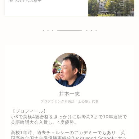
寮での生活の様子
井本一志
プログラミング＆英語「士心塾」代表
【プロフィール】
小3で英検4級合格をきっかけに以降高3まで10年連続で
英語暗誦大会入賞し、4度優勝。
高校1年時、過去チェルシーのアカデミーでもあり、英
国高校全国大会準優勝実績校Buckswood Schoolにサッ