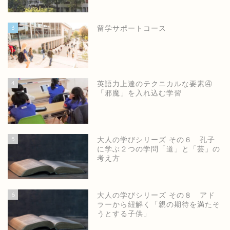
3
留学サポートコース
4
英語力上達のテクニカルな要素④
「邪魔」を入れ込む学習
5
大人の学びシリーズ その６ 孔子
に学ぶ２つの学問「道」と「芸」の
考え方
6
大人の学びシリーズ その８ アド
ラーから紐解く「親の期待を満たそ
うとする子供」