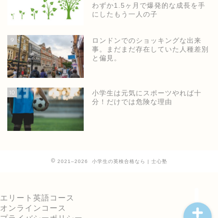
わずか1.5ヶ月で爆発的な成長を手
にしたもう一人の子
9
ロンドンでのショッキングな出来
事。まだまだ存在していた人種差別
と偏見。
ホーム
10
小学生は元気にスポーツやれば十
分！だけでは危険な理由
士心塾公式ページ
小学生の英語・英検
2021–2026 小学生の英検合格なら | 士心塾
中高の英検短期集中
エリート英語コース
オンラインコース