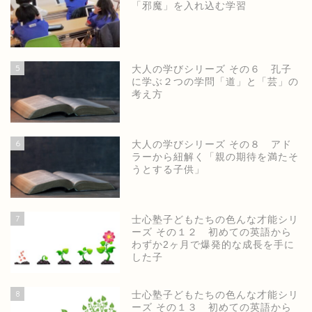
「邪魔」を入れ込む学習
5
大人の学びシリーズ その６ 孔子
に学ぶ２つの学問「道」と「芸」の
考え方
6
大人の学びシリーズ その８ アド
ラーから紐解く「親の期待を満たそ
うとする子供」
7
士心塾子どもたちの色んな才能シリ
ーズ その１２ 初めての英語から
わずか2ヶ月で爆発的な成長を手に
した子
8
士心塾子どもたちの色んな才能シリ
ーズ その１３ 初めての英語から