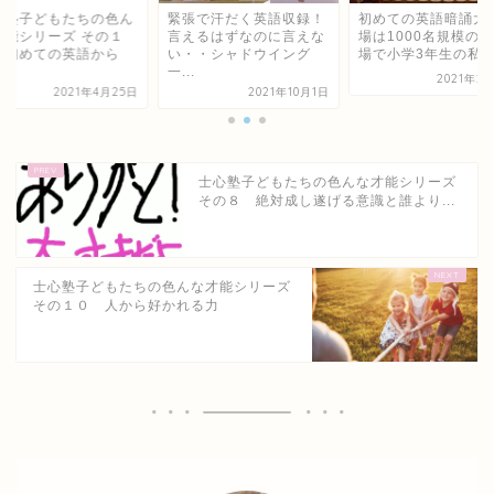
心塾子どもたちの色ん
緊張で汗だく英語収録！
初めての英語暗誦大
才能シリーズ その１
言えるはずなのに言えな
場は1000名規模の
 初めての英語から
い・・シャドウイング
場で小学3年生の私は.
.
一...
2021年2
2021年4月25日
2021年10月1日
士心塾子どもたちの色んな才能シリーズ
その８ 絶対成し遂げる意識と誰より...
士心塾子どもたちの色んな才能シリーズ
その１０ 人から好かれる力