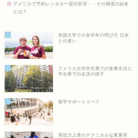
アメリカで予約レンタカー貸出拒否・・その補償の結末
とは？
1
米国大学での各学年の呼び方 日本
との違い
2
アメリカ大学学生寮での食事生活と
学生寮での生活の様子
3
留学サポートコース
4
英語力上達のテクニカルな要素④