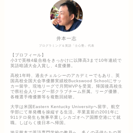
井本一志
プログラミング＆英語「士心塾」代表
【プロフィール】
小3で英検4級合格をきっかけに以降高3まで10年連続で
英語暗誦大会入賞し、4度優勝。
高校1年時、過去チェルシーのアカデミーでもあり、英
国高校全国大会準優勝実績校Buckswood Schoolにサッ
カー留学。現地リーグで月間MVPを受賞。帰国後高校生
で県社会人リーグ一部クラブチーム所属。リーグ優勝、
各種選手権優勝等を複数回経験。
大学は米国Eastern Kentucky Universityへ留学。航空
学部にて単発機を操縦する生活。卒業直前の2001年に
911テロ発生も無事卒業しシカゴオヘア国際空港にて就
職。しばらく後日本へ帰国。
地元熊本で英語専門学校の教員へ。多くの子供たちの英