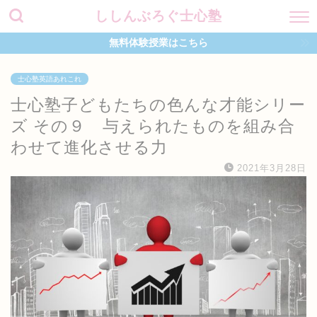
ししんぶろぐ士心塾
無料体験授業はこちら
士心塾英語あれこれ
士心塾子どもたちの色んな才能シリー
ズ その９ 与えられたものを組み合
わせて進化させる力
2021年3月28日