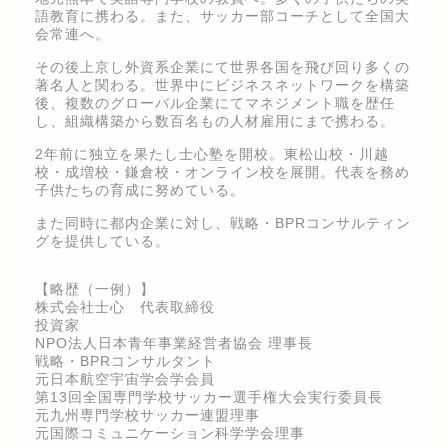
語教育に携わる。また、サッカー部コーチとして全国大
会常連へ。
その後上京し外資系企業にて世界各国を飛び回り多くの
著名人と関わる。世界中にビジネスネットワークを構築
後、複数のグローバル企業にてマネジメント職を歴任
し、組織構築から数百名もの人材雇用にまで携わる。
2年前に独立を果たし士心塾を開校。東松山校・川越
校・成増校・鎌倉校・オンライン校を展開。代表を務め
子供たちの育成に努めている。
また同時に都内企業に対し、戦略・BPRコンサルティン
グを提供している。
【略歴（一例）】
株式会社士心 代表取締役
投資家
NPO法人日本青年事業経営者協会 理事長
戦略・BPRコンサルタント
元日本航空宇宙学会学会員
第13回全国専門学校サッカー選手権大会実行委員長
元九州専門学校サッカー連盟理事
元国際コミュニケーション科学学会理事