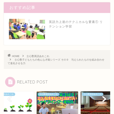
おすすめ記事
英語力上達のテクニカルな要素① リ
テンション学習
HOME
士心塾英語あれこれ
士心塾子どもたちの色んな才能シリーズ その９ 与えられたものを組み合わせ
て進化させる力
RELATED POST
塾英語あれこれ
士心塾英語あれこれ
士心塾英語あれこれ