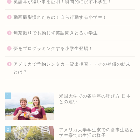
英語耳が凄い事を証明！瞬間的に訳す小学生！
動画撮影慣れたもの！自ら行動する小学生！
無茶振りでも動じず英語聞きとる小学生
夢をプログラミングする小学生登場！
アメリカで予約レンタカー貸出拒否・・その補償の結末
とは？
1
米国大学での各学年の呼び方 日本
との違い
2
アメリカ大学学生寮での食事生活と
学生寮での生活の様子