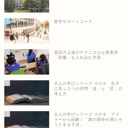
3
留学サポートコース
4
英語力上達のテクニカルな要素④
「邪魔」を入れ込む学習
5
大人の学びシリーズ その６ 孔子
に学ぶ２つの学問「道」と「芸」の
考え方
6
大人の学びシリーズ その８ アド
ラーから紐解く「親の期待を満たそ
うとする子供」