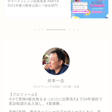
サマーチャレンジ結果発表 PARTⅢ
2021年夏の覇者は誰に？総合部門...
井本一志
プログラミング＆英語「士心塾」代表
【プロフィール】
小3で英検4級合格をきっかけに以降高3まで10年連続で
英語暗誦大会入賞し、4度優勝。
高校1年時、過去チェルシーのアカデミーでもあり、英