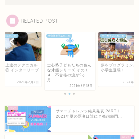
RELATED POST
塾英語あれこれ
士心塾英語あれこれ
士心塾英語あれこれ
語力上達のテクニカル
士心塾子どもたちの色ん
夢をプログラミング
要素③ インターリーブ
な才能シリーズ その１
小学生登場！
習
４ 不合格の涙が9ヶ
月...
2021年2月7日
2024年7
2021年6月18日
サマーチャレンジ結果発表 PARTⅠ
2021年夏の覇者は誰に？発想部門...