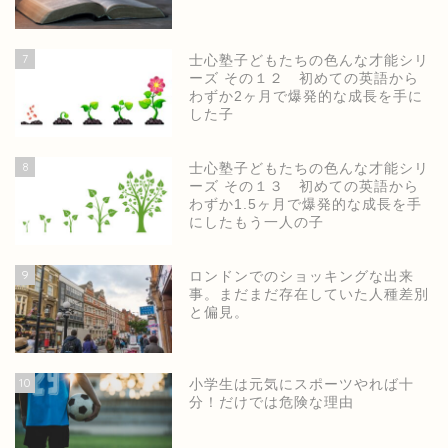
7
士心塾子どもたちの色んな才能シリ
ーズ その１２ 初めての英語から
わずか2ヶ月で爆発的な成長を手に
した子
8
士心塾子どもたちの色んな才能シリ
ーズ その１３ 初めての英語から
わずか1.5ヶ月で爆発的な成長を手
にしたもう一人の子
9
ロンドンでのショッキングな出来
事。まだまだ存在していた人種差別
と偏見。
ホーム
10
小学生は元気にスポーツやれば十
分！だけでは危険な理由
士心塾公式ページ