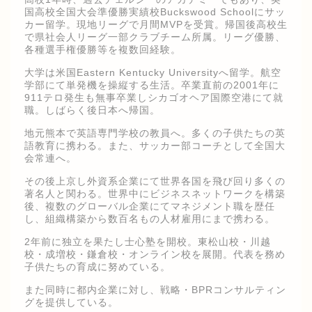
国高校全国大会準優勝実績校Buckswood Schoolにサッ
カー留学。現地リーグで月間MVPを受賞。帰国後高校生
で県社会人リーグ一部クラブチーム所属。リーグ優勝、
各種選手権優勝等を複数回経験。
大学は米国Eastern Kentucky Universityへ留学。航空
学部にて単発機を操縦する生活。卒業直前の2001年に
911テロ発生も無事卒業しシカゴオヘア国際空港にて就
職。しばらく後日本へ帰国。
地元熊本で英語専門学校の教員へ。多くの子供たちの英
語教育に携わる。また、サッカー部コーチとして全国大
会常連へ。
その後上京し外資系企業にて世界各国を飛び回り多くの
著名人と関わる。世界中にビジネスネットワークを構築
後、複数のグローバル企業にてマネジメント職を歴任
し、組織構築から数百名もの人材雇用にまで携わる。
2年前に独立を果たし士心塾を開校。東松山校・川越
校・成増校・鎌倉校・オンライン校を展開。代表を務め
子供たちの育成に努めている。
また同時に都内企業に対し、戦略・BPRコンサルティン
グを提供している。