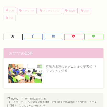
CCN
スクラッチ
プログラミング
士心塾
英検
英語
おすすめ記事
英語力上達のテクニカルな要素① リ
テンション学習
HOME
士心塾英語あれこれ
サマーチャレンジ結果発表 PARTⅡ 2021年夏の覇者は誰に？CCNキャラクター
部門編！ ししんちゃんねる vol.29