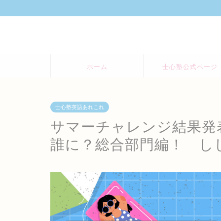
ホーム
士心塾公式ページ
士心塾英語あれこれ
サマーチャレンジ結果発表 
誰に？総合部門編！ ししん