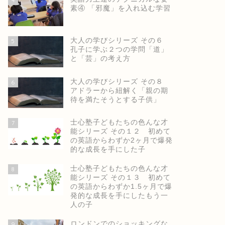
素④ 「邪魔」を入れ込む学習
大人の学びシリーズ その６
5
孔子に学ぶ２つの学問「道」
と「芸」の考え方
大人の学びシリーズ その８
6
アドラーから紐解く「親の期
待を満たそうとする子供」
士心塾子どもたちの色んな才
7
能シリーズ その１２ 初めて
の英語からわずか2ヶ月で爆発
的な成長を手にした子
士心塾子どもたちの色んな才
8
能シリーズ その１３ 初めて
の英語からわずか1.5ヶ月で爆
発的な成長を手にしたもう一
人の子
ロンドンでのショッキングな
9