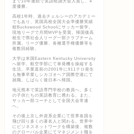
まで10年連続で英語暗誦大会入賞し、4
度優勝。
高校1年時、過去チェルシーのアカデミー
でもあり、英国高校全国大会準優勝実績
校Buckswood Schoolにサッカー留学。
現地リーグで月間MVPを受賞。帰国後高
校生で県社会人リーグ一部クラブチーム
所属。リーグ優勝、各種選手権優勝等を
複数回経験。
大学は米国Eastern Kentucky University
へ留学。航空学部にて単発機を操縦する
生活。卒業直前の2001年に911テロ発生
も無事卒業しシカゴオヘア国際空港にて
就職。しばらく後日本へ帰国。
地元熊本で英語専門学校の教員へ。多く
の子供たちの英語教育に携わる。また、
サッカー部コーチとして全国大会常連
へ。
その後上京し外資系企業にて世界各国を
飛び回り多くの著名人と関わる。世界中
にビジネスネットワークを構築後、複数
のグローバル企業にてマネジメント職を