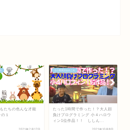
れ
士心塾英語あれこれ
士
間で作った！？大人顔
大人が知るべき7つの才能と士心
士
ラミング 小４ハロウ
塾の教育方針
シ
品！！ ししん...
2021年10月8日
2023年1月1日