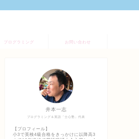
プログラミング
お問い合わせ
井本一志
プログラミング＆英語「士心塾」代表
【プロフィール】
小3で英検4級合格をきっかけに以降高3