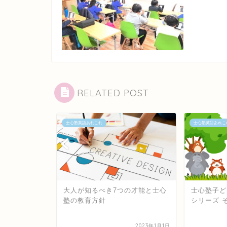
RELATED POST
士心塾英語あれこれ
士心塾英語あれこ
の才能と士心
士心塾子どもたちの色んな才能
たった1時
シリーズ その１
負けプログ
ィン1位作
2023年1月1日
2021年2月17日