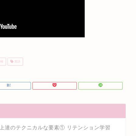
検
英語
上達のテクニカルな要素① リテンション学習