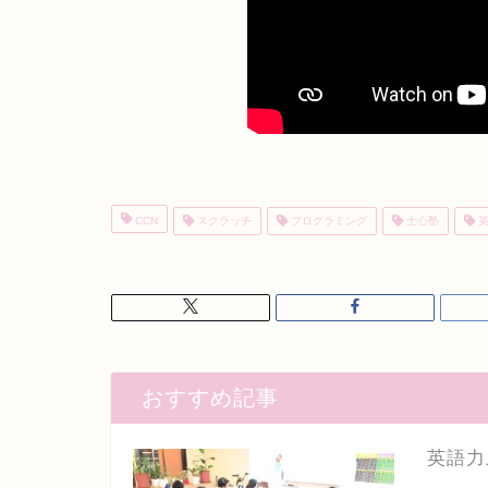
CCN
スクラッチ
プログラミング
士心塾
英
おすすめ記事
英語力