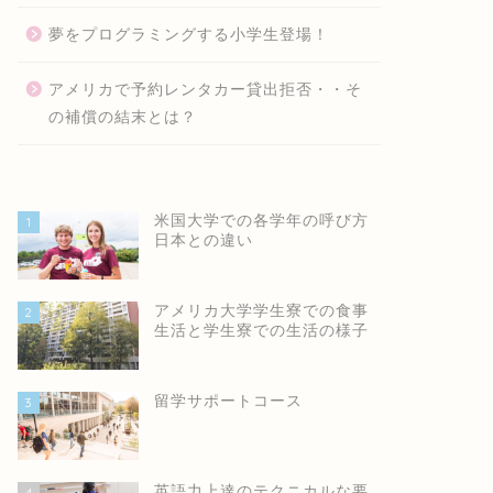
夢をプログラミングする小学生登場！
アメリカで予約レンタカー貸出拒否・・そ
の補償の結末とは？
米国大学での各学年の呼び方
1
日本との違い
心塾英語あれこれ
士心塾英語あれこれ
アメリカ大学学生寮での食事
2
生活と学生寮での生活の様子
留学サポートコース
3
心塾子どもたちの色んな才能
たった1時間で作った！？大人顔
リーズ その１
負けプログラミング 小４ハロウ
ィン1位作品！！ ししん...
英語力上達のテクニカルな要
2021年2月17日
2021年10月8
4