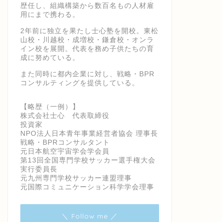
歴任し、組織構築から数百名もの人材雇
用にまで携わる。
2年前に独立を果たし士心塾を開校。東松
山校・川越校・成増校・鎌倉校・オンラ
イン校を展開。代表を務め子供たちの育
成に努めている。
また同時に都内企業に対し、戦略・BPR
コンサルティングを提供している。
【略歴（一例）】
株式会社士心 代表取締役
投資家
NPO法人日本青年事業経営者協会 理事長
戦略・BPRコンサルタント
元日本航空宇宙学会学会員
第13回全国専門学校サッカー選手権大会
実行委員長
元九州専門学校サッカー連盟理事
元国際コミュニケーション科学学会理事
＼ Follow me ／