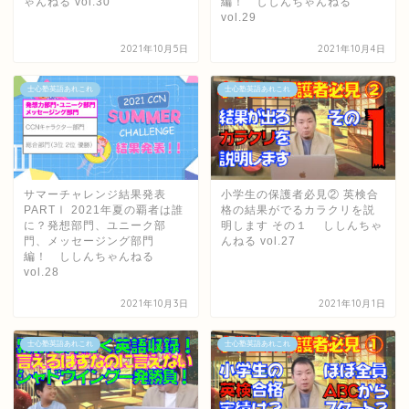
ゃんねる vol.30
編！ ししんちゃんねる
vol.29
2021年10月5日
2021年10月4日
士心塾英語あれこれ
士心塾英語あれこれ
サマーチャレンジ結果発表
小学生の保護者必見② 英検合
PARTⅠ 2021年夏の覇者は誰
格の結果がでるカラクリを説
に？発想部門、ユニーク部
明します その１ ししんちゃ
門、メッセージング部門
んねる vol.27
編！ ししんちゃんねる
vol.28
2021年10月3日
2021年10月1日
士心塾英語あれこれ
士心塾英語あれこれ