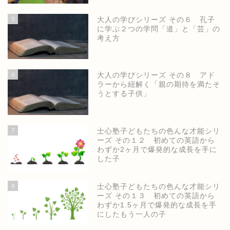
5
大人の学びシリーズ その６ 孔子
に学ぶ２つの学問「道」と「芸」の
考え方
6
大人の学びシリーズ その８ アド
ラーから紐解く「親の期待を満たそ
うとする子供」
7
士心塾子どもたちの色んな才能シリ
ーズ その１２ 初めての英語から
わずか2ヶ月で爆発的な成長を手に
した子
8
士心塾子どもたちの色んな才能シリ
ーズ その１３ 初めての英語から
わずか1.5ヶ月で爆発的な成長を手
にしたもう一人の子