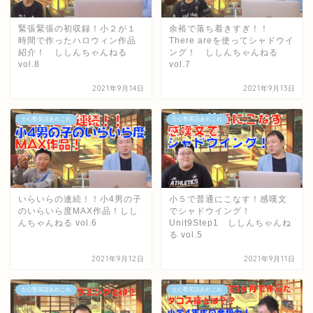
緊張緊張の初収録！小２が１
余裕で落ち着きすぎ！！
時間で作ったハロウィン作品
There areを使ってシャドウイ
紹介！ ししんちゃんねる
ング！ ししんちゃんねる
vol.8
vol.7
2021年9月14日
2021年9月13日
士心塾英語あれこれ
士心塾英語あれこれ
いらいらの連続！！小4男の子
小５で普通にこなす！感嘆文
のいらいら度MAX作品！しし
でシャドウイング！
んちゃんねる vol.6
Unit9Step1 ししんちゃんね
る vol.5
2021年9月12日
2021年9月11日
士心塾英語あれこれ
士心塾英語あれこれ