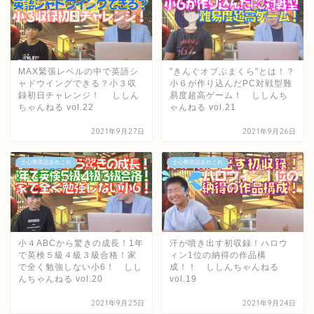
MAX緊張レベルの中で英語シ
"きんぐオブぶまくら"とは！？
ャドウイングできる？小３収
小６が作り込んだPC対戦型難
録初日チャレンジ！ ししん
易度超高ゲーム！ ししんち
ちゃんねる vol.22
ゃんねる vol.21
2021年9月27日
2021年9月26日
士心塾英語あれこれ
士心塾英語あれこれ
小４ABCから驚きの成長！1年
汗が噴き出す初収録！ハロウ
で英検５級４級３級合格！家
ィン1位の納得の作品構
で全く勉強しない小6！ しし
成！！ ししんちゃんねる
んちゃんねる vol.20
vol.19
2021年9月25日
2021年9月24日