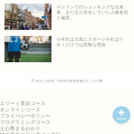
9
ロンドンでのショッキングな出来
事。まだまだ存在していた人種差別
と偏見。
ホーム
10
小学生は元気にスポーツやれば十
分！だけでは危険な理由
士心塾公式ページ
小学生の英語・英検
2021–2026 小学生の英検合格なら | 士心塾
中高の英検短期集中
エリート英語コース
オンラインコース
プライバシーポリシー
MENU
プログラミングコース
士心塾まるわかり