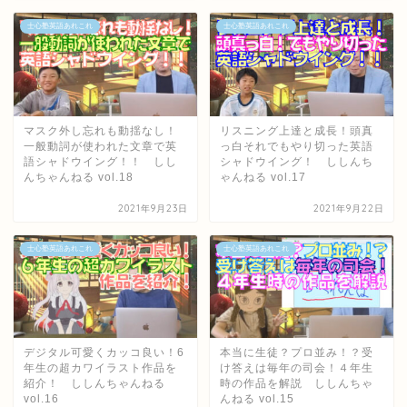
士心塾英語あれこれ
士心塾英語あれこれ
マスク外し忘れも動揺なし！
リスニング上達と成長！頭真
一般動詞が使われた文章で英
っ白それでもやり切った英語
語シャドウイング！！ しし
シャドウイング！ ししんち
んちゃんねる vol.18
ゃんねる vol.17
2021年9月23日
2021年9月22日
士心塾英語あれこれ
士心塾英語あれこれ
デジタル可愛くカッコ良い！6
本当に生徒？プロ並み！？受
年生の超カワイラスト作品を
け答えは毎年の司会！４年生
紹介！ ししんちゃんねる
時の作品を解説 ししんちゃ
vol.16
んねる vol.15