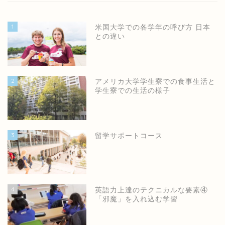
1
米国大学での各学年の呼び方 日本
との違い
2
アメリカ大学学生寮での食事生活と
学生寮での生活の様子
3
留学サポートコース
4
英語力上達のテクニカルな要素④
「邪魔」を入れ込む学習