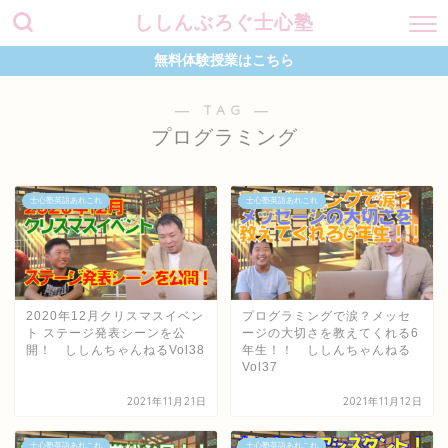
ししんぶろぐ士心塾
無料体験授業はこちら
― TAG ―
プログラミング
士心塾英語あれこれ
士心塾英語あれこれ
2020年12月クリスマスイベン
プログラミングで涙？メッセ
ト ステージ発表シーンを公
ージの大切さを教えてくれる6
開！ ししんちゃんねるVol38
年生！！ ししんちゃんねる
Vol37
2021年11月21日
2021年11月12日
士心塾英語あれこれ
士心塾英語あれこれ