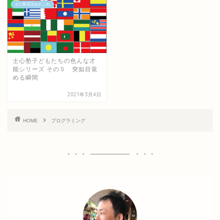
士心塾英語あれこれ
士心塾子どもたちの色んな才
能シリーズ その５ 突如目覚
める瞬間
2021年3月4日
HOME
プログラミング