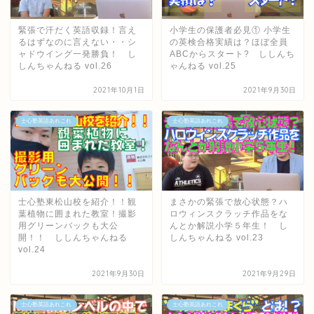
緊張で汗だく英語収録！言え
小学生の保護者必見① 小学生
るはずなのに言えない・・シ
の英検合格実績は？ほぼ全員
ャドウイング一発勝負！ し
ABCからスタート? ししんち
しんちゃんねる vol.26
ゃんねる vol.25
2021年10月1日
2021年9月30日
士心塾英語あれこれ
士心塾英語あれこれ
士心塾東松山校を紹介！！観
まさかの緊張で放心状態？ハ
葉植物に囲まれた教室！撮影
ロウィンスクラッチ作品をな
用グリーンバックも大公
んとか解説小学５年生！ し
開！！ ししんちゃんねる
しんちゃんねる vol.23
vol.24
2021年9月30日
2021年9月29日
士心塾英語あれこれ
士心塾英語あれこれ