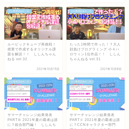
士心塾英語あれこれ
士心塾英語あれこれ
ルービックキューブ再挑戦！
たった1時間で作った！？大人
授業で作成するオリジナル課
顔負けプログラミング 小４ハ
題を解説！！ ししんちゃん
ロウィン1位作品！！ ししん
ねる vol.32
ちゃんねる vol.31
2021年10月13日
2021年10月8日
士心塾英語あれこれ
士心塾英語あれこれ
サマーチャレンジ結果発表
サマーチャレンジ結果発表
PARTⅢ 2021年夏の覇者は誰
PARTⅡ 2021年夏の覇者は誰
に？総合部門編！ ししんち
に？CCNキャラクター部門