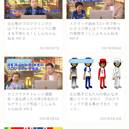
士心塾のプログラミングと
スクラッチ始めて1ヶ月で作っ
は？チャレンジイベントに燃
たタコス宿とは？？小学4年生
える子供たち！ししんちゃん
の発想力！ししんちゃんねる
ねる vol.3
vol.2
2021年9月7日
2021年9月6日
士心塾英語あれこれ
士心塾英語あれこれ
クリスマスチャレンジ感動
士心塾子どもたちの色んな才
作！涙を誘った小学1年生のプ
能シリーズ その７ プログラ
ログラミング作品！ししんち
ミングで見る事ができた「セ
ゃんねる vol.1
ンス」
2021年9月5日
2021年3月16日