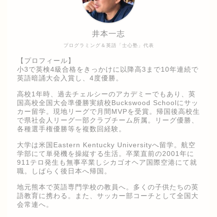
井本一志
プログラミング＆英語「士心塾」代表
【プロフィール】
小3で英検4級合格をきっかけに以降高3まで10年連続で
英語暗誦大会入賞し、4度優勝。
高校1年時、過去チェルシーのアカデミーでもあり、英
国高校全国大会準優勝実績校Buckswood Schoolにサッ
カー留学。現地リーグで月間MVPを受賞。帰国後高校生
で県社会人リーグ一部クラブチーム所属。リーグ優勝、
各種選手権優勝等を複数回経験。
大学は米国Eastern Kentucky Universityへ留学。航空
学部にて単発機を操縦する生活。卒業直前の2001年に
911テロ発生も無事卒業しシカゴオヘア国際空港にて就
職。しばらく後日本へ帰国。
地元熊本で英語専門学校の教員へ。多くの子供たちの英
語教育に携わる。また、サッカー部コーチとして全国大
会常連へ。