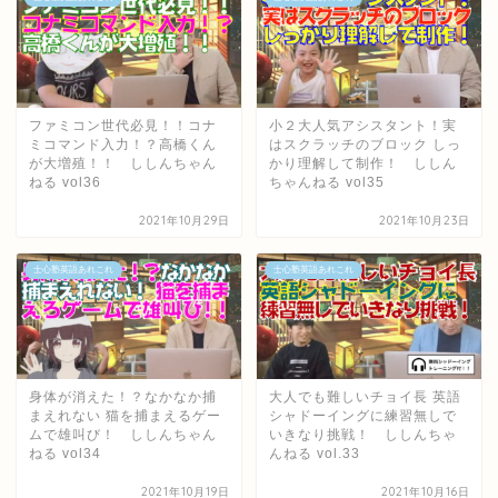
ファミコン世代必見！！コナ
小２大人気アシスタント！実
ミコマンド入力！？高橋くん
はスクラッチのブロック しっ
が大増殖！！ ししんちゃん
かり理解して制作！ ししん
ねる vol36
ちゃんねる vol35
2021年10月29日
2021年10月23日
士心塾英語あれこれ
士心塾英語あれこれ
身体が消えた！？なかなか捕
大人でも難しいチョイ長 英語
まえれない 猫を捕まえるゲー
シャドーイングに練習無しで
ムで雄叫び！ ししんちゃん
いきなり挑戦！ ししんちゃ
ねる vol34
んねる vol.33
2021年10月19日
2021年10月16日