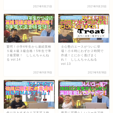
2021年9月21日
2021年9月20日
士心塾英語あれこれ
士心塾英語あれこれ
驚愕！小学4年生から連続英検
士心塾のエースがついに登
５級４級３級合格！5年生で準
場！小６時にわずか２時間で
２級受験！ ししんちゃんね
作成！とにかく逃げまく
る vol.14
れ！ ししんちゃんねる
vol.13
2021年9月19日
2021年9月18日
士心塾英語あれこれ
士心塾英語あれこれ
作り込みすぎクリア不可？砲
最高に可愛らしいユーモア抜