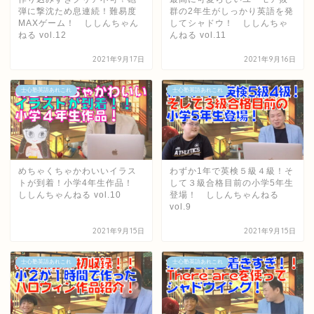
弾に撃沈ため息連続！難易度
群の2年生がしっかり英語を発
MAXゲーム！ ししんちゃん
してシャドウ！ ししんちゃ
ねる vol.12
んねる vol.11
2021年9月17日
2021年9月16日
士心塾英語あれこれ
士心塾英語あれこれ
めちゃくちゃかわいいイラス
わずか1年で英検５級４級！そ
トが到着！小学4年生作品！
して３級合格目前の小学5年生
ししんちゃんねる vol.10
登場！ ししんちゃんねる
vol.9
2021年9月15日
2021年9月15日
士心塾英語あれこれ
士心塾英語あれこれ