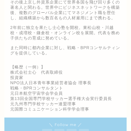
その後上京し外資系企業にて世界各国を飛び回り多くの
著名人と関わる。世界中にビジネスネットワークを構築
後、複数のグローバル企業にてマネジメント職を歴任
し、組織構築から数百名もの人材雇用にまで携わる。
2年前に独立を果たし士心塾を開校。東松山校・川越
校・成増校・鎌倉校・オンライン校を展開。代表を務め
子供たちの育成に努めている。
また同時に都内企業に対し、戦略・BPRコンサルティン
グを提供している。
【略歴（一例）】
株式会社士心 代表取締役
投資家
NPO法人日本青年事業経営者協会 理事長
戦略・BPRコンサルタント
元日本航空宇宙学会学会員
第13回全国専門学校サッカー選手権大会実行委員長
元九州専門学校サッカー連盟理事
元国際コミュニケーション科学学会理事
＼ Follow me ／